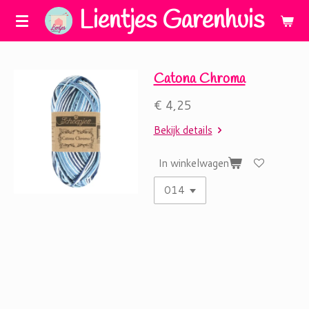
Lientjes Garenhuis
Ga
direct
naar
de
Catona Chroma
hoofdinhoud
€ 4,25
Bekijk details
In winkelwagen