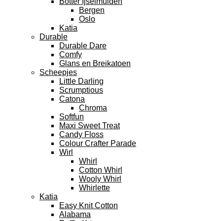
Botter Ijselmuiden
Bergen
Oslo
Katia
Durable
Durable Dare
Comfy
Glans en Breikatoen
Scheepjes
Little Darling
Scrumptious
Catona
Chroma
Softfun
Maxi Sweet Treat
Candy Floss
Colour Crafter Parade
Wirl
Whirl
Cotton Whirl
Wooly Whirl
Whirlette
Katia
Easy Knit Cotton
Alabama