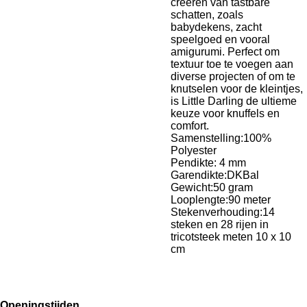
creëren van tastbare
schatten, zoals
babydekens, zacht
speelgoed en vooral
amigurumi. Perfect om
textuur toe te voegen aan
diverse projecten of om te
knutselen voor de kleintjes,
is Little Darling de ultieme
keuze voor knuffels en
comfort.
Samenstelling:100%
Polyester
Pendikte: 4 mm
Garendikte:DKBal
Gewicht:50 gram
Looplengte:90 meter
Stekenverhouding:14
steken en 28 rijen in
tricotsteek meten 10 x 10
cm
Openingstijden