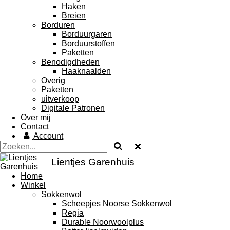
Haken
Breien
Borduren
Borduurgaren
Borduurstoffen
Paketten
Benodigdheden
Haaknaalden
Overig
Paketten
uitverkoop
Digitale Patronen
Over mij
Contact
Account
Lientjes Garenhuis
Home
Winkel
Sokkenwol
Scheepjes Noorse Sokkenwol
Regia
Durable Noorwoolplus