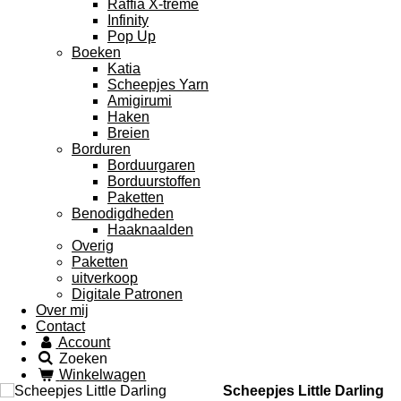
Raffia X-treme
Infinity
Pop Up
Boeken
Katia
Scheepjes Yarn
Amigirumi
Haken
Breien
Borduren
Borduurgaren
Borduurstoffen
Paketten
Benodigdheden
Haaknaalden
Overig
Paketten
uitverkoop
Digitale Patronen
Over mij
Contact
Account
Zoeken
Winkelwagen
Scheepjes Little Darling