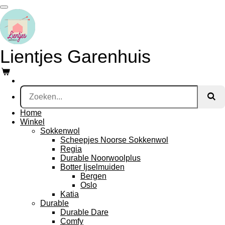
Ga
direct
naar
de
hoofdinhoud
Lientjes Garenhuis
Home
Winkel
Sokkenwol
Scheepjes Noorse Sokkenwol
Regia
Durable Noorwoolplus
Botter Ijselmuiden
Bergen
Oslo
Katia
Durable
Durable Dare
Comfy